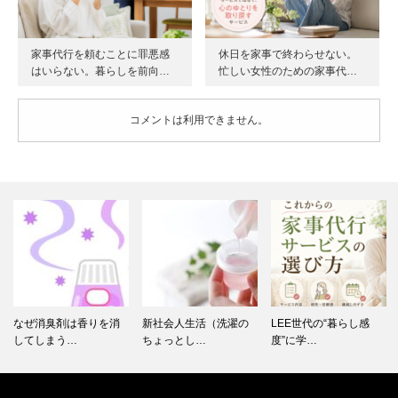
家事代行を頼むことに罪悪感
休日を家事で終わらせない。
はいらない。暮らしを前向…
忙しい女性のための家事代…
コメントは利用できません。
消臭剤は香りを消
新社会人生活（洗濯の
LEE世代の“暮らし感
家事代行
しまう…
ちょっとし…
度”に学…
大限に活