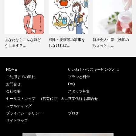
あなたならこんな時ど
掃除・洗濯等の家事を
新社会人生活（洗濯の
うします？…
しなければ…
ちょっとし…
HOME
いいね！ハウスキーピングとは
ご利用までの流れ
プランと料金
お問合せ
FAQ
会社概要
スタッフ募集
セールス・レップ （営業代行）＆コ
営業代行 お問合せ
ンサルティング
プライバシーポリシー
ブログ
サイトマップ