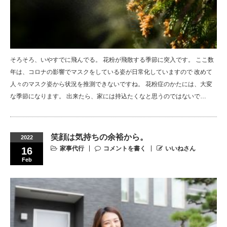
そろそろ、いやすでに飛んでる。 花粉が飛散する季節に突入です。 ここ数
年は、コロナの影響でマスクをしている姿が日常化していますので 改めて
人々のマスク姿から状況を推測できないですね。 花粉症のかたには、大変
な季節になります。 出来たら、家には持込たくなと思うのではないで…
笑顔は気持ちの余裕から。
2022
家事代行
コメントを書く
いいねさん
16
Feb