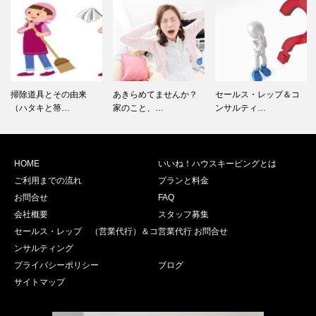
掃除道具とその由来
あきらめてませんか？
セールス・レップ＆コ
（ハタキと箒…
家のこと、…
ンサルティ…
HOME
いいね！ハウスキーピングとは
ご利用までの流れ
プランと料金
お問合せ
FAQ
会社概要
スタッフ募集
セールス・レップ （営業代行）＆コ
営業代行 お問合せ
ンサルティング
プライバシーポリシー
ブログ
サイトマップ