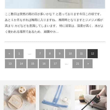
ここ数日は突然の雨の日が多いかな？ と思っております今日この頃です。
あと１か月もすれば梅雨に入りますね。 梅雨時となりますとジメジメ感が
高まり カビなどを意識してしまいます。 特に浴室は、湿度が高く、水がよ
く使われる場所であるため、 細菌やカ…
«
1
…
7
8
9
10
11
12
13
14
15
16
17
…
21
»