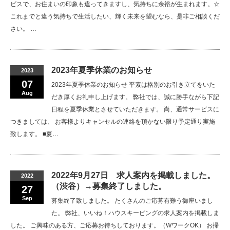
ビスで、お住まいの印象も違ってきますし、気持ちに余裕が生まれます。☆
これまでと違う気持ちで生活したい、輝く未来を望むなら、是非ご相談くだ
さい。 …
2023年夏季休業のお知らせ
2023
07
2023年夏季休業のお知らせ 平素は格別のお引き立てをいた
Aug
だき厚くお礼申し上げます。 弊社では、誠に勝手ながら下記
日程を夏季休業とさせていただきます。 尚、通常サービスに
つきましては、 お客様よりキャンセルの連絡を頂かない限り予定通り実施
致します。 ■夏…
2022年9月27日 求人案内を掲載しました。
2022
（渋谷）→募集終了しました。
27
Sep
募集終了致しました。 たくさんのご応募有難う御座いまし
た。 弊社、いいね！ハウスキーピングの求人案内を掲載しま
した。 ご興味のある方、ご応募お待ちしております。（WワークOK） お掃