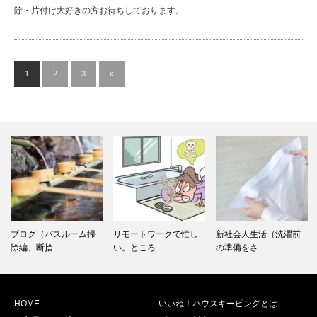
除・片付け大好きの方お待ちしております。 …
1
2
3
»
ブログ（バスルーム掃
リモートワークで忙し
新社会人生活（洗濯前
除編、断捨…
い。ところ…
の準備をさ…
HOME
いいね！ハウスキーピングとは