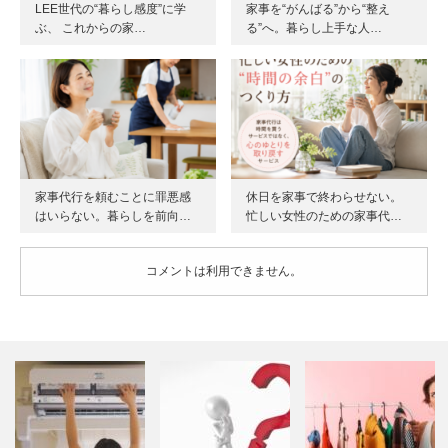
LEE世代の“暮らし感度”に学
家事を“がんばる”から“整え
ぶ、 これからの家…
る”へ。暮らし上手な人…
家事代行を頼むことに罪悪感
休日を家事で終わらせない。
はいらない。暮らしを前向…
忙しい女性のための家事代…
コメントは利用できません。