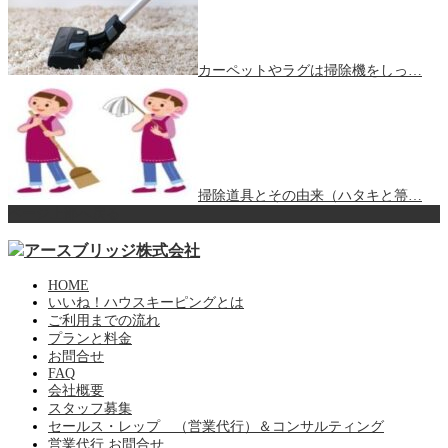
カーペットやラグは掃除機をしっ…
掃除道具とその由来（ハタキと箒…
ページ上部へ戻る
HOME
いいね！ハウスキーピングとは
ご利用までの流れ
プランと料金
お問合せ
FAQ
会社概要
スタッフ募集
セールス・レップ （営業代行）＆コンサルティング
営業代行 お問合せ