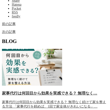
Share
Hatena
Pocket
RSS
feedly
前の記事
次の記事
BLOG
家事代行は何回目から効果を実感できる？ 無理なく…
家事代行は何回目から効果を実感できる？ 無理なく続けて家を整え
る方法 「家事代行を頼めば、1回で家全体がきれいになる」…