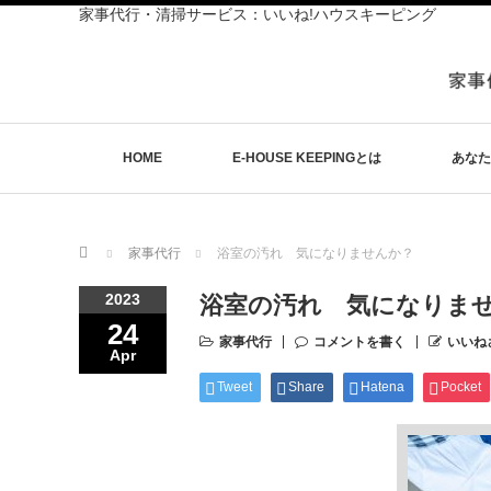
家事代行・清掃サービス：いいね!ハウスキーピング
HOME
E-HOUSE KEEPINGとは
あなた
Home
家事代行
浴室の汚れ 気になりませんか？
2023
浴室の汚れ 気になりま
24
家事代行
コメントを書く
いいね
Apr
Tweet
Share
Hatena
Pocket