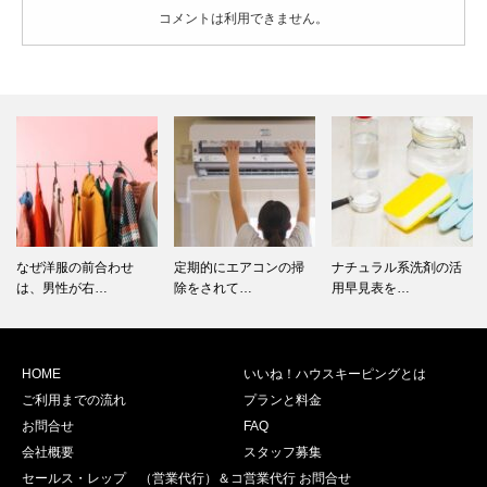
コメントは利用できません。
なぜ洋服の前合わせ
定期的にエアコンの掃
ナチュラル系洗剤の活
は、男性が右…
除をされて…
用早見表を…
HOME
いいね！ハウスキーピングとは
ご利用までの流れ
プランと料金
お問合せ
FAQ
会社概要
スタッフ募集
セールス・レップ （営業代行）＆コ
営業代行 お問合せ