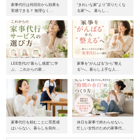
家事代行は何回目から効果を
“きれいな家”より“戻りたくな
実感できる？ 無理なく…
る家”へ。 暮らし…
LEE世代の“暮らし感度”に学
家事を“がんばる”から“整え
ぶ、 これからの家…
る”へ。暮らし上手な人…
家事代行を頼むことに罪悪感
休日を家事で終わらせない。
はいらない。暮らしを前向…
忙しい女性のための家事代…