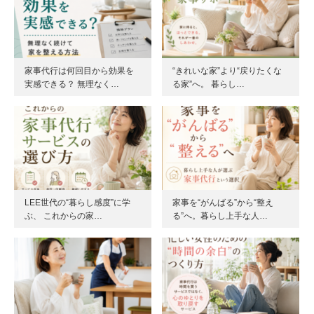
家事代行は何回目から効果を
“きれいな家”より“戻りたくな
実感できる？ 無理なく…
る家”へ。 暮らし…
LEE世代の“暮らし感度”に学
家事を“がんばる”から“整え
ぶ、 これからの家…
る”へ。暮らし上手な人…