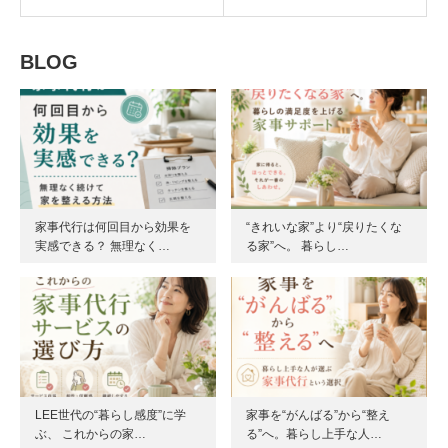
BLOG
家事代行は何回目から効果を
“きれいな家”より“戻りたくな
実感できる？ 無理なく…
る家”へ。 暮らし…
LEE世代の“暮らし感度”に学
家事を“がんばる”から“整え
ぶ、 これからの家…
る”へ。暮らし上手な人…