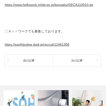
https://www.hellowork.mhlw.go.jp/kensaku/GECA110010.do
〇Ａｉｒワークでも募集しております。
https://earthbridge.jbplt.jp/recruit/12461308
前の記事
次の記事