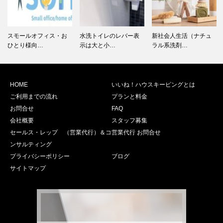
スモールオフィス・お
水洗トイレのレバー表
新社会人生活（ナチュ
ひとり様向…
示は大と小…
ラル系洗剤…
HOME
いいね！ハウスキーピングとは
ご利用までの流れ
プランと料金
お問合せ
FAQ
会社概要
スタッフ募集
セールス・レップ （営業代行）＆コ
営業代行 お問合せ
ンサルティング
プライバシーポリシー
ブログ
サイトマップ